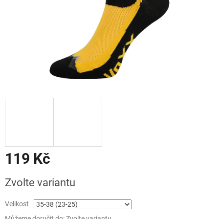
119 Kč
Měrná
Zvolte variantu
cena:
Velikost
Můžeme doručit do:
Zvolte variantu