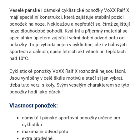
Veselé pánské i dámské cyklistické ponožky VoXX Ralf X
mají speciální konstrukci, která zajišťuje stabilní pozici
ponožek na noze. Nekloužou a nepřetáčí se, čímž zajišťují
noze dlouhodobě pohodlí. Kvalitní a přijemný materiál se
speciálním úpletem zajišťují velmi dobrý odvod potu od
pokožky. To je výhoda nejen v cyklistice, ale i v halových
sportech a dalších, spíše letních aktivitách při teplotách
nad 10°C.
Cyklistické ponožky VoXX Ralf X rozhodně nejsou fádní.
Jsou vyráběny v celé škále motivů a stačí si jen vybrat,
třeba tuto verzi s koly. Svým veselým charakterem se tyto
ponožky hodí jako dárek.
Vlastnost ponožek:
dámské i pánské sportovní ponožky určené pro
cyklistiku
maximální odvod potu
extra prodyšné