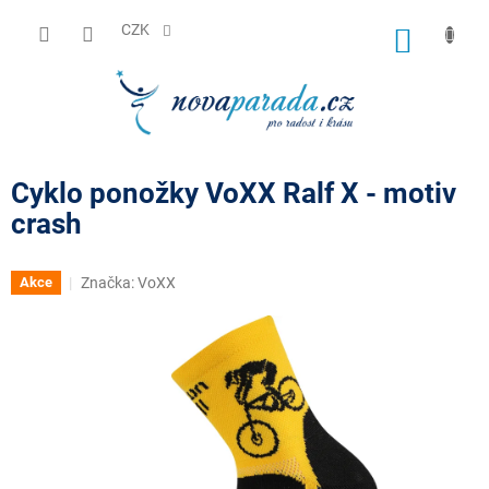
Přejít
na
CZK
NÁKUP
obsah
KOŠÍK
Cyklo ponožky VoXX Ralf X - motiv
crash
Značka:
VoXX
Akce