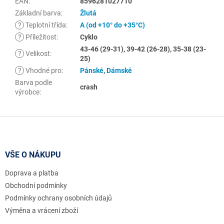
EAN
:
8596281027710
Základní barva
:
Žlutá
?
Teplotní třída
:
A (od +10° do +35°C)
?
Příležitost
:
Cyklo
43-46 (29-31), 39-42 (26-28), 35-38 (23-
?
Velikost
:
25)
?
Vhodné pro
:
Pánské
,
Dámské
Barva podle
crash
výrobce
:
Z
á
p
a
VŠE O NÁKUPU
t
Doprava a platba
í
Obchodní podmínky
Podmínky ochrany osobních údajů
Výměna a vrácení zboží