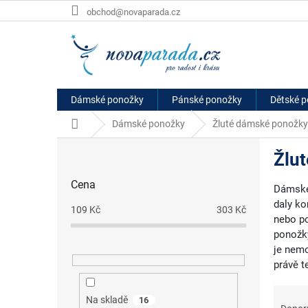
Přejít
obchod@novaparada.cz
na
obsah
Dámské ponožky
Pánské ponožky
Dětské 
Domů
Dámské ponožky
Žluté dámské ponožky
P
Žlu
o
s
Cena
t
Dámské 
r
daly ko
109
Kč
303
Kč
a
nebo po
n
ponožky
n
je nemo
í
právě t
p
Ř
a
Na skladě
16
a