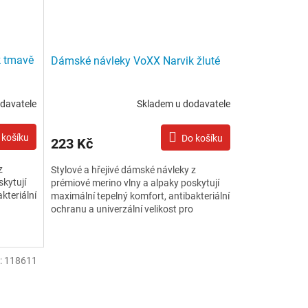
k tmavě
Dámské návleky VoXX Narvik žluté
davatele
Skladem u dodavatele
 košíku
Do košíku
223 Kč
z
Stylové a hřejivé dámské návleky z
skytují
prémiové merino vlny a alpaky poskytují
kteriální
maximální tepelný komfort, antibakteriální
ochranu a univerzální velikost pro
pohodlné nošení. Jsou...
:
118611