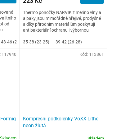
223 Kč
ruované
Thermo ponožky NARVIK z merino vlny a
valitního
alpaky jsou mimořádně hřejivé, prodyšné
ot od
a díky přírodním materiálům poskytují
ou
antibakteriální ochranu i výbornou
termoregulaci. Mají...
43-46 (29-31)
35-38 (23-25)
39-42 (26-28)
:
117940
Kód:
113861
 Formig
Kompresní podkolenky VoXX Lithe
neon žlutá
Skladem
Skladem