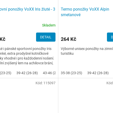
ovní ponožky VoXX Iris žluté - 3
Termo ponožky VoXX Alpin
smetanové
Skladem
DETAIL
D
 Kč
264 Kč
 i pánské sportovní ponožky Iris
Výborné unisex ponožky na zimní
enké, extra prodyšné kotníčkové
turistiku
y vhodné i pro každodenní nošení.
lní zvýšený lem na achilovce brání,
s bota zde...
(23-25)
39-42 (26-28)
43-46 (29-31)
35-38 (23-25)
47-50 (32-34)
39-42 (26-28)
Kód:
115097
Kód