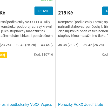
DETAIL
D
 Kč
218 Kč
esní podkolenky VoXX FLEX. Díky
Kompresní podkolenky Formig spo
 konstrukci podporují zdravý krevní
nahradí stahovací punčochy I. tří
 jejich stupňovitý masážní tlak
Zlepšují krevní oběh vašich nohou
vašim nohám lehkost i po náročném
stupňovitému masážnímu tlaku. 
sou vhodné...
preventivně působí proti...
(23-25)
39-42 (26-28)
43-46 (29-31)
35-38 (23-25)
39-42 (26-28)
Kód:
110716
Kód
odej
esní podkolenky VoXX Vxpres
Ponožky VoXX Josef žluté