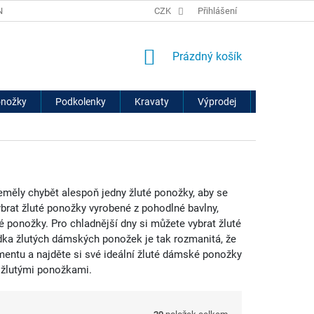
ÍCH ÚDAJŮ
VRÁCENÍ ZBOŽÍ A REKLAMACE
CZK
Přihlášení
NÁKUPNÍ
Prázdný košík
KOŠÍK
onožky
Podkolenky
Kravaty
Výprodej
Značky
měly chybět alespoň jedny žluté ponožky, aby se
ybrat žluté ponožky vyrobené z pohodlné bavlny,
 ponožky. Pro chladnější dny si můžete vybrat žluté
ídka žlutých dámských ponožek je tak rozmanitá, že
entu a najděte si své ideální žluté dámské ponožky
i žlutými ponožkami.