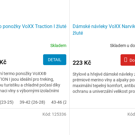
 ponožky VoXX Traction I žluté
Dámské návleky VoXX Narvi
žluté
Skladem
Skladem u do
DETAIL
Do
 Kč
223 Kč
ní termo ponožky VoXX®
Stylové a hřejivé dámské návleky 
ON I jsou ideální pro treking,
prémiové merino vlny a alpaky po
u turistiku a chladné počasí díky
maximální tepelný komfort, antiba
aci vlny s výbornými izolačními
ochranu a univerzální velikost pro
ostmi a odolného materiálu...
pohodlné nošení. Jsou...
(23-25)
39-42 (26-28)
43-46 (29-31)
47-50 (32-34)
Kód:
125336
Kód