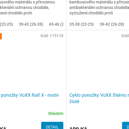
sového materiálu s přirozenou
bambusového materiálu s přiroz
kteriální ochranou chodidla,
antibakteriální ochranou chodidla
ené chodidlo proti
vyztužené chodidlo proti
bení. Teplotní třída: B
opotřebení. Teplotní třída: B
(23-25)
39-42 (26-28)
43-46 (29-31)
35-38 (23-25)
47-50 (32-34)
39-42 (26-28)
Kód:
115110
Kód
 ponožky VoXX Ralf X - motiv
Cyklo ponožky VoXX Stelvio 
žluté
Skladem
DETAIL
D