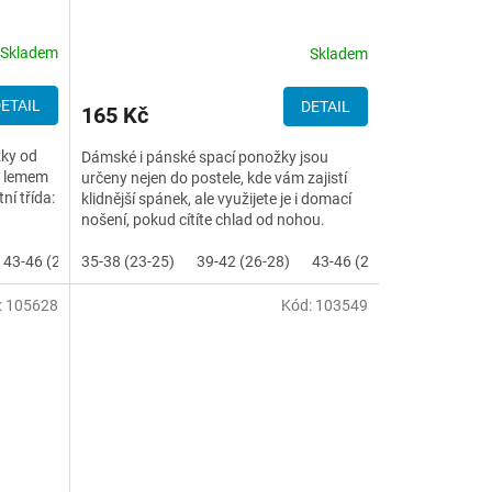
Skladem
Skladem
ETAIL
DETAIL
165 Kč
žky od
Dámské i pánské spací ponožky jsou
m lemem
určeny nejen do postele, kde vám zajistí
í třída:
klidnější spánek, ale využijete je i domací
nošení, pokud cítíte chlad od nohou.
43-46 (29-31)
35-38 (23-25)
47-50 (32-34)
39-42 (26-28)
43-46 (29-31)
:
105628
Kód:
103549