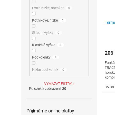
Extra nízké, sneaker
0
Kotníkové, nízké
1
Termo
Střední výška
0
Klasická výška
8
206
Podkolenky
4
Funkč
TRACTI
Nízké pod kotník
0
horsko
kombin
vlastn
VYMAZAT FILTRY
35-38 
Položek k zobrazení:
20
Přijímáme online platby