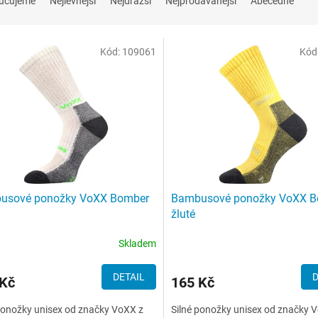
učujeme
Nejlevnější
Nejdražší
Nejprodávanější
Abecedně
Kód:
109061
Kód
usové ponožky VoXX Bomber
Bambusové ponožky VoXX B
žluté
Skladem
DETAIL
D
 Kč
165 Kč
ponožky unisex od značky VoXX z
Silné ponožky unisex od značky 