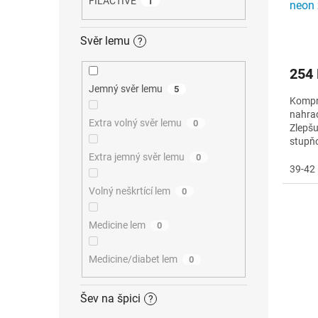
FILACTIVE
1
neon 
Svěr lemu
?
254
Jemný svěr lemu
5
Kompre
nahrad
Extra volný svěr lemu
0
Zlepšu
stupň
preven
Extra jemný svěr lemu
0
39-42 
Volný neškrtící lem
0
Medicine lem
0
Medicine/diabet lem
0
Šev na špici
?