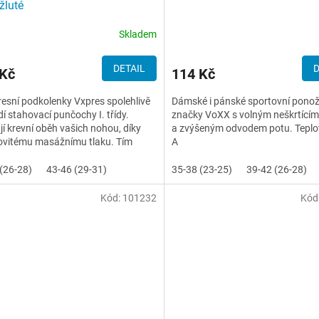
žluté
Skladem
DETAIL
D
 Kč
114 Kč
sní podkolenky Vxpres spolehlivě
Dámské i pánské sportovní pono
í stahovací punčochy I. třídy.
značky VoXX s volným neškrtící
jí krevní oběh vašich nohou, díky
a zvýšeným odvodem potu. Teplotn
ovitému masážnímu tlaku. Tím
A
tivně působí proti...
(26-28)
43-46 (29-31)
35-38 (23-25)
39-42 (26-28)
Kód:
101232
Kód