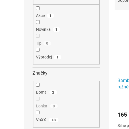
Dopor
n
z
e
e
l
n
Akce
1
V
í
ý
p
p
Novinka
1
r
i
o
s
d
Tip
0
p
u
r
k
o
Výprodej
1
t
d
ů
u
k
Značky
t
Bamb
ů
režné
Boma
2
Lonka
0
165
VoXX
18
Silné 