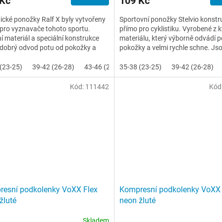
 Kč
109 Kč
tické ponožky Ralf X byly vytvořeny
Sportovní ponožky Stelvio konst
pro vyznavače tohoto sportu.
přímo pro cyklistiku. Vyrobené z k
ní materiál a speciální konstrukce
materiálu, který výborně odvádí p
í dobrý odvod potu od pokožky a
pokožky a velmi rychle schne. Js
í pozici na...
vyrobené z jemného...
(23-25)
39-42 (26-28)
43-46 (29-31)
35-38 (23-25)
39-42 (26-28)
Kód:
111442
Kód
esní podkolenky VoXX Flex
Kompresní podkolenky VoXX
žluté
neon žluté
Skladem