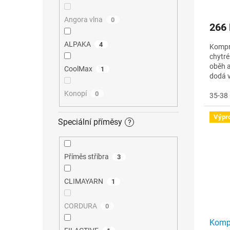
Angora vlna
0
266
ALPAKA
4
Kompr
chytré
oběh a
CoolMax
1
dodá 
dni. J
Konopí
0
35-38 
Výpr
Speciální příměsy
?
Příměs stříbra
3
CLIMAYARN
1
CORDURA
0
Kompr