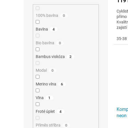
119
Cyklis
100% bavlna
0
přímo 
Kvalit
zajist
Bavlna
4
stabiln
35-38 
Bio bavlna
0
Bambus viskóza
2
Modal
0
Merino vlna
6
Vlna
1
Kompr
Froté úplet
4
neon 
Příměs stříbra
0