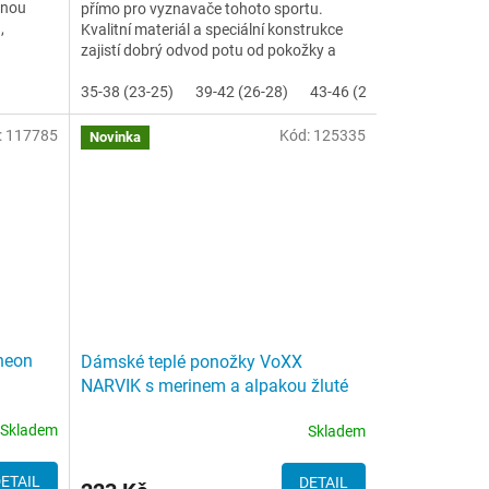
enou
přímo pro vyznavače tohoto sportu.
,
Kvalitní materiál a speciální konstrukce
zajistí dobrý odvod potu od pokožky a
stabilní pozici na...
35-38 (23-25)
39-42 (26-28)
43-46 (29-31)
:
117785
Kód:
125335
Novinka
neon
Dámské teplé ponožky VoXX
NARVIK s merinem a alpakou žluté
Skladem
Skladem
ETAIL
DETAIL