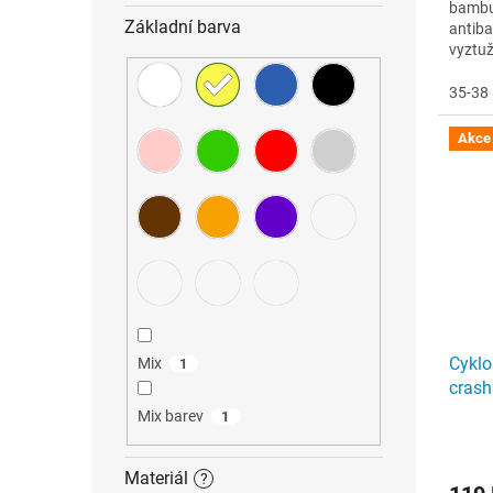
bambu
Základní barva
antiba
vyztuž
opotře
35-38 
Akce
Cyklo
Mix
1
crash
Mix barev
1
Materiál
?