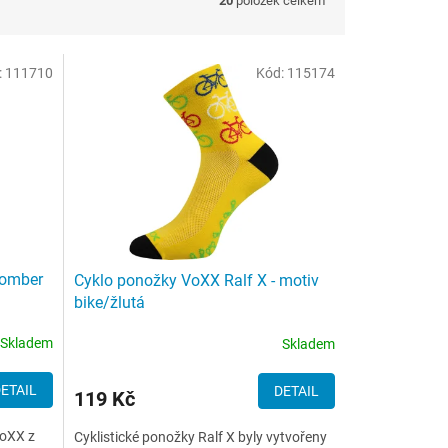
20
položek celkem
:
111710
Kód:
115174
omber
Cyklo ponožky VoXX Ralf X - motiv
bike/žlutá
Skladem
Skladem
ETAIL
DETAIL
119 Kč
VoXX z
Cyklistické ponožky Ralf X byly vytvořeny