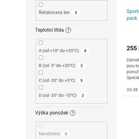
Sport
Řetízkovaný šev
5
pack
Teplotní třída
?
255
A (od +10° do +35°C)
8
Dámské
B (od -5° do +20°C)
jsou t
3
ponožk
Speciá
C (od -20° do +5°C)
5
aby vá
35-38 
D (od -35° do -10°C)
2
Výška ponožek
?
Neviditelné
0