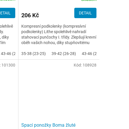
ETAIL
DETAIL
206 Kč
lehlivě
Kompresní podkolenky (kompresívní
dy.
podkolenky) Lithe spolehlivě nahradí
, díky
stahovací punčochy I. třídy. Zlepšují krevní
Tím
oběh vašich nohou, díky stupňovitému
masážnímu tlaku. Tím...
43-46 (29-31)
35-38 (23-25)
39-42 (26-28)
43-46 (29-31)
:
101300
Kód:
108928
Spací ponožky Boma žluté