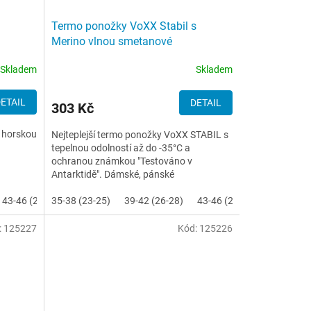
Termo ponožky VoXX Stabil s
Merino vlnou smetanové
Skladem
Skladem
ETAIL
DETAIL
303 Kč
 horskou
Nejteplejší termo ponožky VoXX STABIL s
tepelnou odolností až do -35°C a
ochranou známkou "Testováno v
Antarktidě". Dámské, pánské
antibakteriální froté ponožky VoXX Stabil
43-46 (29-31)
s...
35-38 (23-25)
39-42 (26-28)
43-46 (29-31)
:
125227
Kód:
125226