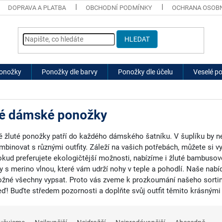
DOPRAVA A PLATBA
OBCHODNÍ PODMÍNKY
OCHRANA OSOBN
HLEDAT
ponožky
Ponožky dle barvy
Ponožky dle účelu
Veselé p
té dámské ponožky
žluté ponožky patří do každého dámského šatníku. V šuplíku by ne
mbinovat s různými outfity. Záleží na vašich potřebách, můžete si v
kud preferujete ekologičtější možnosti, nabízíme i žluté bambusové
 s merino vlnou, které vám udrží nohy v teple a pohodlí. Naše nab
žné všechny vypsat. Proto vás zveme k prozkoumání našeho sortim
eď! Buďte středem pozornosti a doplňte svůj outfit těmito krásným