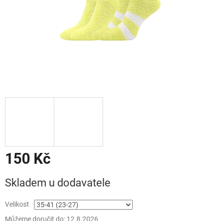
150 Kč
Měrná
Skladem u dodavatele
cena:
Velikost
Můžeme doručit do:
12.8.2026