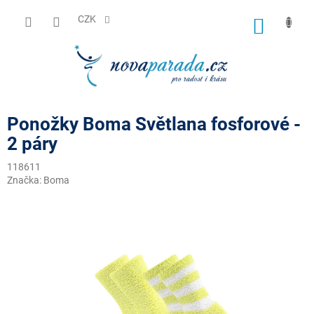
Přejít
na
CZK
NÁKUP
obsah
KOŠÍK
Ponožky Boma Světlana fosforové -
2 páry
118611
Značka:
Boma