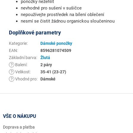
ponožky nežehlit
nevhodné pro sušení v sušičce
nepoužívejte prostředek na bílení oblečení
nesmí se čistit žádnou organickou sloučeninou
Doplňkové parametry
Kategorie
:
Dámské ponožky
EAN
:
8596281074509
Základní barva
:
Žlutá
?
Balení
:
2 páry
?
Velikost
:
35-41 (23-27)
?
Vhodné pro
:
Dámské
Z
á
p
a
VŠE O NÁKUPU
t
Doprava a platba
í