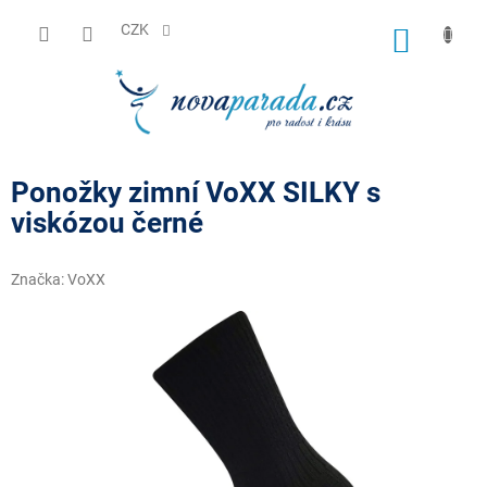
Přejít
na
CZK
NÁKUP
obsah
KOŠÍK
Ponožky zimní VoXX SILKY s
viskózou černé
Značka:
VoXX