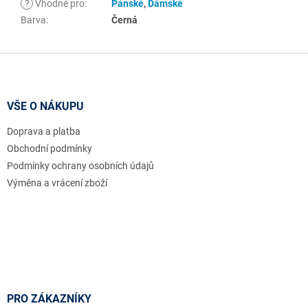
?
Vhodné pro
:
Pánské
,
Dámské
Barva
:
Černá
Z
á
p
a
VŠE O NÁKUPU
t
Doprava a platba
í
Obchodní podmínky
Podmínky ochrany osobních údajů
Výměna a vrácení zboží
PRO ZÁKAZNÍKY