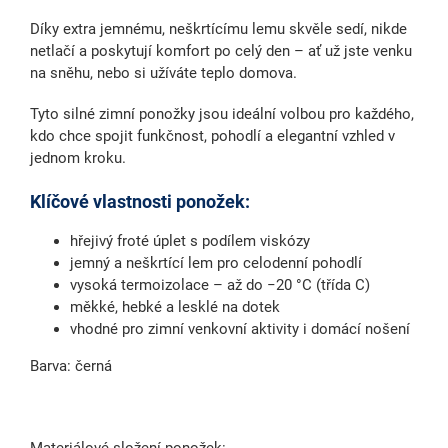
Díky
extra jemnému, neškrtícímu lemu
skvěle sedí, nikde
netlačí a poskytují komfort po celý den – ať už jste venku
na sněhu, nebo si užíváte teplo domova.
Tyto
silné zimní ponožky
jsou ideální volbou pro každého,
kdo chce spojit funkčnost, pohodlí a elegantní vzhled v
jednom kroku.
Klíčové vlastnosti ponožek:
hřejivý froté úplet s podílem viskózy
jemný a neškrtící lem pro celodenní pohodlí
vysoká termoizolace – až do −20 °C (třída C)
měkké, hebké a lesklé na dotek
vhodné pro zimní venkovní aktivity i domácí nošení
Barva: černá
Materiálové složení ponožek: