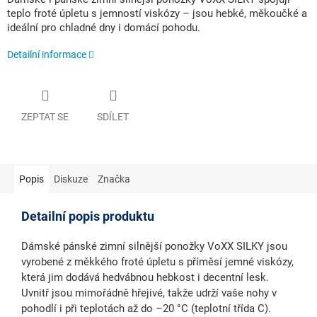
teplo froté úpletu s jemností viskózy – jsou hebké, měkoučké a
ideální pro chladné dny i domácí pohodu.
Detailní informace
ZEPTAT SE
SDÍLET
Popis
Diskuze
Značka
Detailní popis produktu
Dámské pánské zimní silnější
ponožky VoXX SILKY
jsou
vyrobené z
měkkého froté úpletu
s příměsí
jemné viskózy
,
která jim dodává hedvábnou hebkost i decentní lesk.
Uvnitř jsou
mimořádně hřejivé
, takže udrží vaše nohy v
pohodlí i při teplotách až do
–20 °C (teplotní třída C)
.