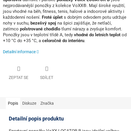
nejprodávanější ponožky z kolekce VoXX®. Mají široké využití,
jsou vhodné na běh, fitness, tenis, halové a indoorové aktivity i
každodenní nošení.
Froté úplet
s dobrým odvodem potu udržuje
nohy v suchu,
bezešvý spoj
na špici zajišťuje, že netlačí,
zatímco
polstrované chodidlo
tlumí nárazy a zvyšuje komfort.
Ponožky jsou v teplotní třídě A, tedy
vhodné do letních teplot
od
+10 °C do +35 °C, a
celoročně do interiéru
.
Detailní informace
ZEPTAT SE
SDÍLET
Popis
Diskuze
Značka
Detailní popis produktu
Sportovní ponožky VoXX LOCATOR B
jsou ideální volbou