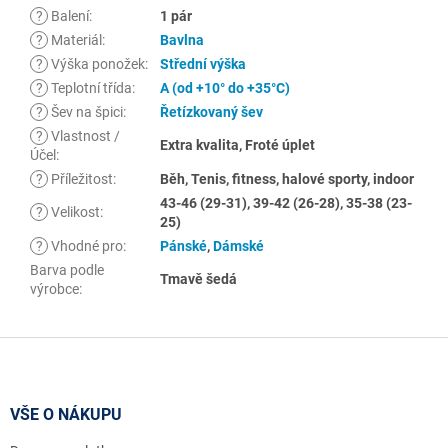
?
Balení
:
1 pár
?
Materiál
:
Bavlna
?
Výška ponožek
:
Střední výška
?
Teplotní třída
:
A (od +10° do +35°C)
?
Šev na špici
:
Řetízkovaný šev
?
Vlastnost /
Extra kvalita, Froté úplet
Účel
:
?
Příležitost
:
Běh, Tenis, fitness, halové sporty, indoor
43-46 (29-31), 39-42 (26-28), 35-38 (23-
?
Velikost
:
25)
?
Vhodné pro
:
Pánské
,
Dámské
Barva podle
Tmavě šedá
výrobce
:
Z
á
p
a
VŠE O NÁKUPU
t