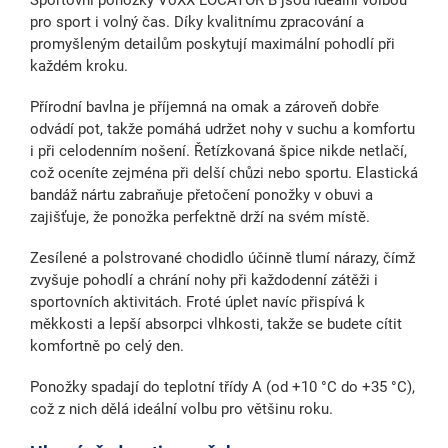
pro sport i volný čas
. Díky kvalitnímu zpracování a
promyšleným detailům poskytují maximální pohodlí při
každém kroku.
Přírodní bavlna je příjemná na omak a zároveň dobře
odvádí pot, takže pomáhá udržet nohy v suchu a komfortu
i při celodenním nošení.
Řetízkovaná špice nikde netlačí
,
což oceníte zejména při delší chůzi nebo sportu.
Elastická
bandáž nártu
zabraňuje přetočení ponožky v obuvi a
zajišťuje, že ponožka perfektně drží na svém místě.
Zesílené a
polstrované chodidlo účinně tlumí nárazy
, čímž
zvyšuje pohodlí a chrání nohy při každodenní zátěži i
sportovních aktivitách. Froté úplet navíc přispívá k
měkkosti a lepší absorpci vlhkosti, takže se budete cítit
komfortně po celý den.
Ponožky spadají do teplotní třídy A (od +10 °C do +35 °C),
což z nich dělá ideální volbu pro většinu roku.