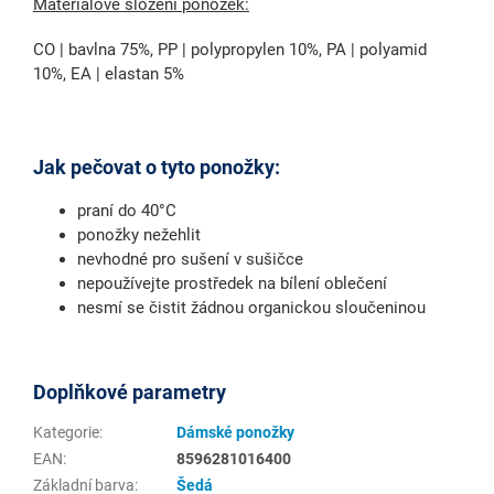
Materiálové složení ponožek:
CO | bavlna 75%, PP | polypropylen 10%, PA | polyamid
10%, EA | elastan 5%
Jak pečovat o tyto ponožky:
praní do 40°C
ponožky nežehlit
nevhodné pro sušení v sušičce
nepoužívejte prostředek na bílení oblečení
nesmí se čistit žádnou organickou sloučeninou
Doplňkové parametry
Kategorie
:
Dámské ponožky
EAN
:
8596281016400
Základní barva
:
Šedá