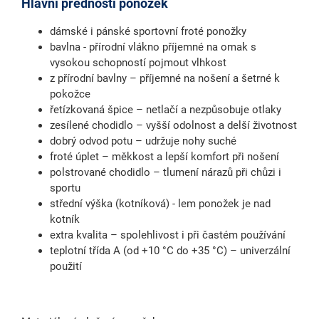
Hlavní přednosti ponožek
dámské i pánské sportovní froté ponožky
bavlna - přírodní vlákno příjemné na omak s
vysokou schopností pojmout vlhkost
z přírodní bavlny – příjemné na nošení a šetrné k
pokožce
řetízkovaná špice – netlačí a nezpůsobuje otlaky
zesílené chodidlo – vyšší odolnost a delší životnost
dobrý odvod potu – udržuje nohy suché
froté úplet – měkkost a lepší komfort při nošení
polstrované chodidlo – tlumení nárazů při chůzi i
sportu
střední výška (kotníková) - lem ponožek je nad
kotník
extra kvalita – spolehlivost i při častém používání
teplotní třída A (od +10 °C do +35 °C) – univerzální
použití