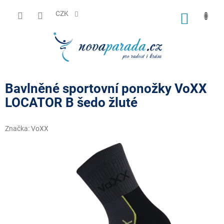
Přejít
na
CZK
NÁKUP
obsah
KOŠÍK
Bavlněné sportovní ponožky VoXX
LOCATOR B šedo žluté
Značka:
VoXX