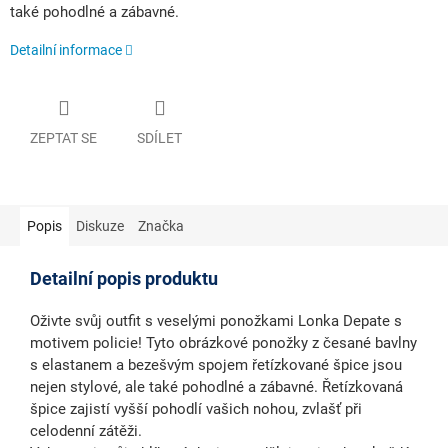
také pohodlné a zábavné.
Detailní informace
ZEPTAT SE
SDÍLET
Popis
Diskuze
Značka
Detailní popis produktu
Oživte svůj outfit s veselými ponožkami Lonka Depate s
motivem policie! Tyto obrázkové ponožky z česané bavlny
s elastanem a bezešvým spojem řetízkované špice jsou
nejen stylové, ale také pohodlné a zábavné. Řetízkovaná
špice zajistí vyšší pohodlí vašich nohou, zvlašť při
celodenní zátěži.