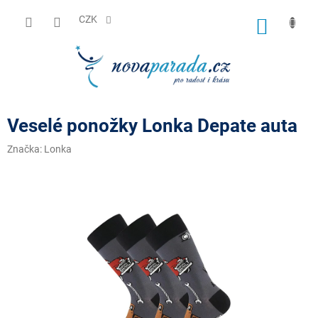
Přejít
na
CZK
NÁKUP
obsah
KOŠÍK
Veselé ponožky Lonka Depate auta
Značka:
Lonka