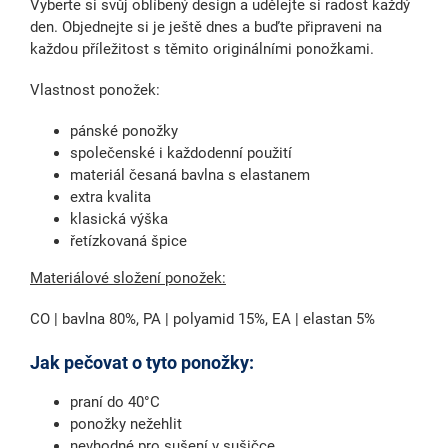
Vyberte si svůj oblíbený design a udělejte si radost každý
den. Objednejte si je ještě dnes a buďte připraveni na
každou příležitost s těmito originálními ponožkami.
Vlastnost ponožek:
pánské ponožky
společenské i každodenní použití
materiál česaná bavlna s elastanem
extra kvalita
klasická výška
řetízkovaná špice
Materiálové složení ponožek:
CO | bavlna 80%, PA | polyamid 15%, EA | elastan 5%
Jak pečovat o tyto ponožky:
praní do 40°C
ponožky nežehlit
nevhodné pro sušení v sušičce