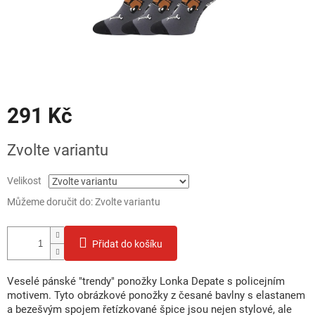
291 Kč
Měrná
Zvolte variantu
cena:
Velikost
Můžeme doručit do:
Zvolte variantu
Přidat do košíku
Veselé pánské "trendy" ponožky Lonka Depate s policejním
motivem. Tyto obrázkové ponožky z česané bavlny s elastanem
a bezešvým spojem řetízkované špice jsou nejen stylové, ale