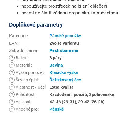
nepoužívejte prostředek na bílení oblečení
nesmí se čistit žádnou organickou sloučeninou
Doplňkové parametry
Kategorie
:
Pánské ponožky
EAN
:
Zvolte variantu
Základní barva
:
Pestrobarevné
?
Balení
:
3 páry
?
Materiál
:
Bavlna
?
Výška ponožek
:
Klasická výška
?
Šev na špici
:
Řetízkovaný šev
?
Vlastnost / Účel
:
Extra kvalita
?
Příležitost
:
Každodenní použití, Společenské
?
Velikost
:
43-46 (29-31), 39-42 (26-28)
?
Vhodné pro
:
Pánské
Z
á