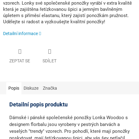
vzorech. Lonky své společenské ponožky vyrábí v extra kvalitě
která je zajištěna řetízkovanou špici a jemným bavlněným
úpletem s příměsí elastanu, který zajistí ponožkám pružnost.
Udělejte si radost a vyzkoušejte kvalitní ponožky!
Detailní informace
ZEPTAT SE
SDÍLET
Popis
Diskuze
Značka
Detailní popis produktu
Dámské i pánské společenské ponožky Lonka Woodoo s
designem florbalu jsou vyrobeny v pestrých barvách a
veselých "trendy" vzorech. Pro pohodlí, které mají ponožky
poskytovat, mají řetízkovanou špici, aby vás šev netlačil