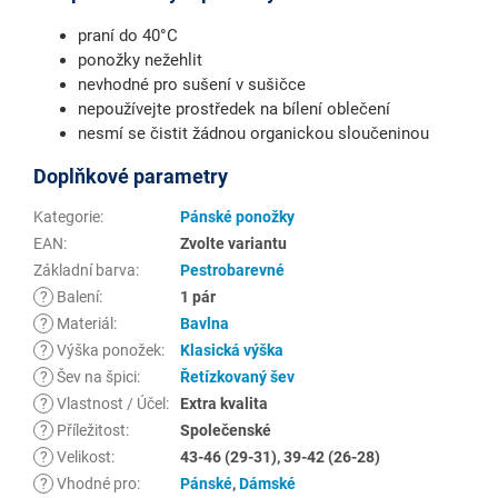
praní do 40°C
ponožky nežehlit
nevhodné pro sušení v sušičce
nepoužívejte prostředek na bílení oblečení
nesmí se čistit žádnou organickou sloučeninou
Doplňkové parametry
Kategorie
:
Pánské ponožky
EAN
:
Zvolte variantu
Základní barva
:
Pestrobarevné
?
Balení
:
1 pár
?
Materiál
:
Bavlna
?
Výška ponožek
:
Klasická výška
?
Šev na špici
:
Řetízkovaný šev
?
Vlastnost / Účel
:
Extra kvalita
?
Příležitost
:
Společenské
?
Velikost
:
43-46 (29-31), 39-42 (26-28)
?
Vhodné pro
:
Pánské
,
Dámské