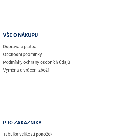
Z
á
p
a
VŠE O NÁKUPU
t
Doprava a platba
í
Obchodní podmínky
Podmínky ochrany osobních údajů
Výměna a vrácení zboží
PRO ZÁKAZNÍKY
Tabulka velikostí ponožek