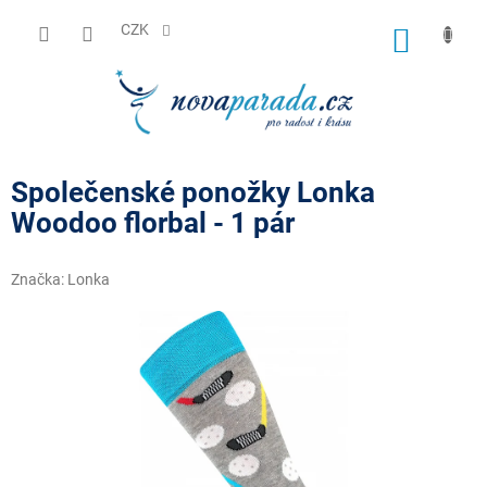
Přejít
na
CZK
NÁKUP
obsah
KOŠÍK
Společenské ponožky Lonka
Woodoo florbal - 1 pár
Značka:
Lonka