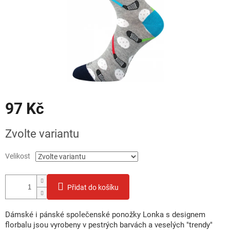
97 Kč
Měrná
Zvolte variantu
cena:
Velikost
Přidat do košíku
Dámské i pánské společenské ponožky Lonka s designem
florbalu jsou vyrobeny v pestrých barvách a veselých "trendy"