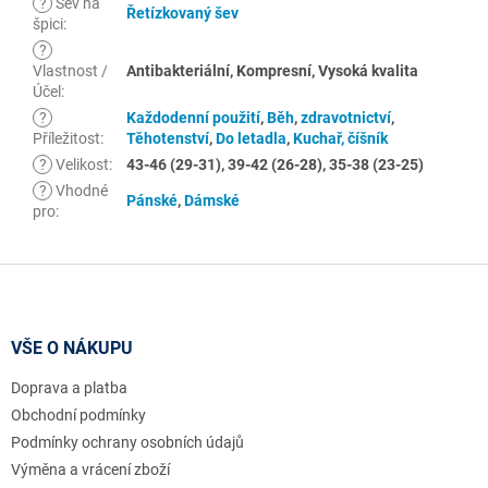
?
Šev na
Řetízkovaný šev
špici
:
?
Vlastnost /
Antibakteriální, Kompresní, Vysoká kvalita
Účel
:
?
Každodenní použití
,
Běh
,
zdravotnictví
,
Příležitost
:
Těhotenství
,
Do letadla
,
Kuchař, číšník
?
Velikost
:
43-46 (29-31), 39-42 (26-28), 35-38 (23-25)
?
Vhodné
Pánské
,
Dámské
pro
:
Z
á
p
a
VŠE O NÁKUPU
t
Doprava a platba
í
Obchodní podmínky
Podmínky ochrany osobních údajů
Výměna a vrácení zboží