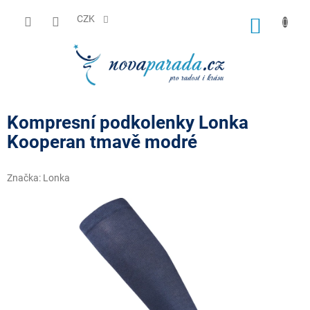
Přejít
na
CZK
NÁKUP
obsah
KOŠÍK
Kompresní podkolenky Lonka
Kooperan tmavě modré
Značka:
Lonka