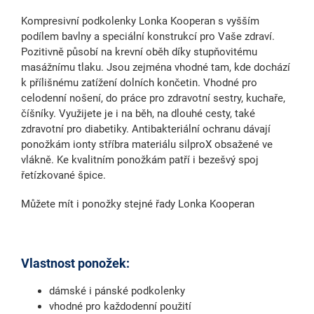
Kompresivní podkolenky Lonka Kooperan s vyšším
podílem bavlny a speciální konstrukcí pro Vaše zdraví.
Pozitivně působí na krevní oběh díky stupňovitému
masážnímu tlaku. Jsou zejména vhodné tam, kde dochází
k přílišnému zatížení dolních končetin. Vhodné pro
celodenní nošení, do práce pro zdravotní sestry, kuchaře,
číšníky. Využijete je i na běh, na dlouhé cesty, také
zdravotní pro diabetiky. Antibakteriální ochranu dávají
ponožkám ionty stříbra materiálu silproX obsažené ve
vlákně. Ke kvalitním ponožkám patří i bezešvý spoj
řetízkované špice.
Můžete mít i ponožky stejné řady Lonka Kooperan
Vlastnost ponožek:
dámské i pánské podkolenky
vhodné pro každodenní použití