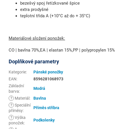
bezešvý spoj řetízkované špice
extra prodyšné
teplotní třída A (+10°C až do + 35°C)
Materiálové složení ponožek:
CO | bavlna 70%,EA | elastan 15%,PP | polypropylen 15%
Doplňkové parametry
Kategorie
:
Pánské ponožky
EAN
:
8596281068973
Základní
Modrá
barva
:
?
Materiál
:
Bavlna
?
Speciální
Příměs stříbra
příměsy
:
?
Výška
Podkolenky
ponožek
: