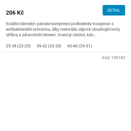
DETAIL
206 Kč
Kvalitní dámské i pánské kompresní podkolenky Kooperan s
antibakteriální ochranou, díky materiálu silproX obsahující ionty
stříbra a zdravotním lemem. Ocení je všichni, kdo...
35-38 (23-25)
39-42 (26-28)
43-46 (29-31)
Kód:
109183