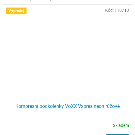
Kód:
110713
Výprodej
Kompresní podkolenky VoXX Vxpres neon růžové
Skladem