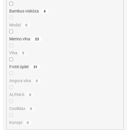
Bambus viskóza
4
Modal
0
Merino vlna
23
Vlna
0
Froté úplet
31
Angora vlna
0
ALPAKA
0
CoolMax
0
Konopí
0