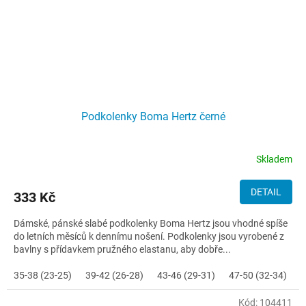
Podkolenky Boma Hertz černé
Skladem
DETAIL
333 Kč
Dámské, pánské slabé podkolenky Boma Hertz jsou vhodné spíše
do letních měsíců k dennímu nošení. Podkolenky jsou vyrobené z
bavlny s přídavkem pružného elastanu, aby dobře...
35-38 (23-25)
39-42 (26-28)
43-46 (29-31)
47-50 (32-34)
Kód:
104411