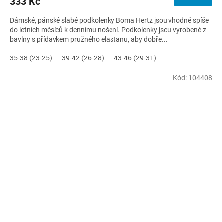
333 Kč
Dámské, pánské slabé podkolenky Boma Hertz jsou vhodné spíše
do letních měsíců k dennímu nošení. Podkolenky jsou vyrobené z
bavlny s přídavkem pružného elastanu, aby dobře...
35-38 (23-25)
39-42 (26-28)
43-46 (29-31)
Kód:
104408