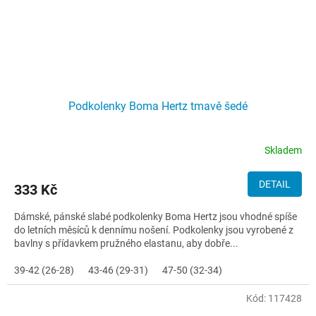
Podkolenky Boma Hertz tmavě šedé
Skladem
DETAIL
333 Kč
Dámské, pánské slabé podkolenky Boma Hertz jsou vhodné spíše
do letních měsíců k dennímu nošení. Podkolenky jsou vyrobené z
bavlny s přídavkem pružného elastanu, aby dobře...
39-42 (26-28)
43-46 (29-31)
47-50 (32-34)
Kód:
117428