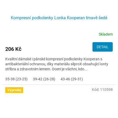
Kompresní podkolenky Lonka Kooperan tmavě šedé
Skladem
DETAIL
206 Kč
Kvalitní dámské i pánské kompresní podkolenky Kooperan s
antibakteriální ochranou, díky materiálu silproX obsahující ionty
stříbra a zdravotním lemem. Ocení je všichni, kdo...
35-38 (23-25)
39-42 (26-28)
43-46 (29-31)
Kód:
110598
Výprodej