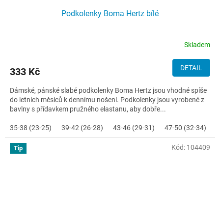
Podkolenky Boma Hertz bílé
Skladem
DETAIL
333 Kč
Dámské, pánské slabé podkolenky Boma Hertz jsou vhodné spíše
do letních měsíců k dennímu nošení. Podkolenky jsou vyrobené z
bavlny s přídavkem pružného elastanu, aby dobře...
35-38 (23-25)
39-42 (26-28)
43-46 (29-31)
47-50 (32-34)
Kód:
104409
Tip