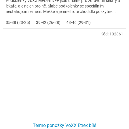
Podkolenky VoXX MEDI-KNEE jsou určené pro zdravotní sestry a
lékaře, ale nejen pro ně. Slabé podkolenky se speciálním
nestahujícím lemem. Měkké a jemné froté chodidlo poskytne...
35-38 (23-25)
39-42 (26-28)
43-46 (29-31)
Kód:
102861
Termo ponožky VoXX Etrex bílé