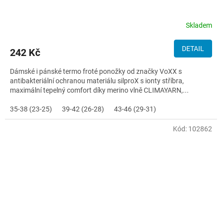
Skladem
DETAIL
242 Kč
Dámské i pánské termo froté ponožky od značky VoXX s
antibakteriální ochranou materiálu silproX s ionty stříbra,
maximální tepelný comfort díky merino vlně CLIMAYARN,...
35-38 (23-25)
39-42 (26-28)
43-46 (29-31)
Kód:
102862