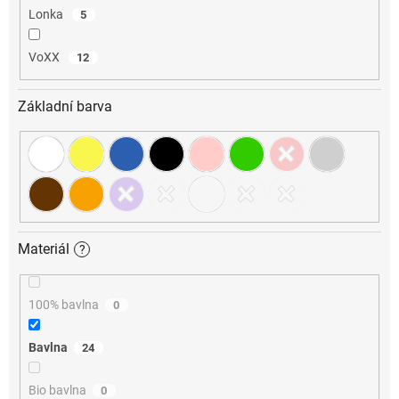
Lonka
5
VoXX
12
Základní barva
Materiál
?
100% bavlna
0
Bavlna
24
Bio bavlna
0