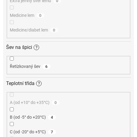
Extra jemný svěr lemu
0
Medicine lem
0
Medicine/diabet lem
0
Šev na špici
?
Řetízkovaný šev
6
Teplotní třída
?
A (od +10° do +35°C)
0
B (od -5° do +20°C)
4
C (od -20° do +5°C)
7