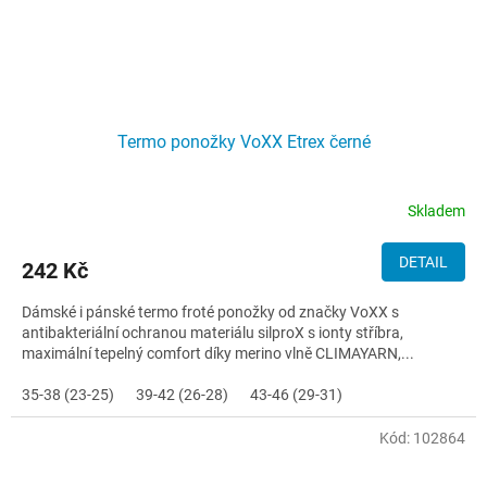
Termo ponožky VoXX Etrex černé
Skladem
DETAIL
242 Kč
Dámské i pánské termo froté ponožky od značky VoXX s
antibakteriální ochranou materiálu silproX s ionty stříbra,
maximální tepelný comfort díky merino vlně CLIMAYARN,...
35-38 (23-25)
39-42 (26-28)
43-46 (29-31)
Kód:
102864