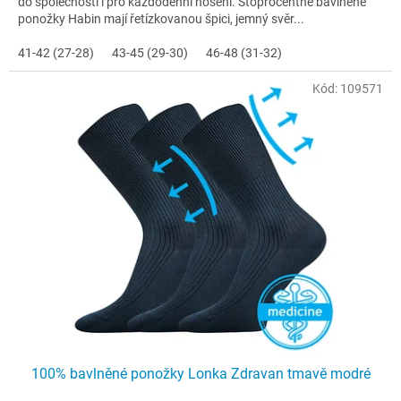
do společnosti i pro každodenní nošení. Stoprocentně bavlněné
ponožky Habin mají řetízkovanou špici, jemný svěr...
41-42 (27-28)
43-45 (29-30)
46-48 (31-32)
Kód:
109571
100% bavlněné ponožky Lonka Zdravan tmavě modré