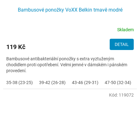
Bambusové ponožky VoXX Belkin tmavě modré
Skladem
DETAIL
119 Kč
Bambusové antibakteriální ponožky s extra vyztuženým
chodidlem proti opotřebení. Velmi jemné v dámském i pánském
provedení.
35-38 (23-25)
39-42 (26-28)
43-46 (29-31)
47-50 (32-34)
Kód:
119072