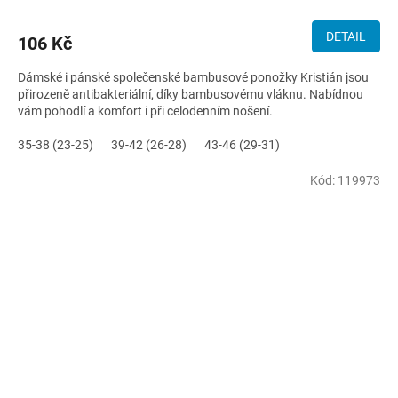
DETAIL
106 Kč
Dámské i pánské společenské bambusové ponožky Kristián jsou
přirozeně antibakteriální, díky bambusovému vláknu. Nabídnou
vám pohodlí a komfort i při celodenním nošení.
35-38 (23-25)
39-42 (26-28)
43-46 (29-31)
Kód:
119973