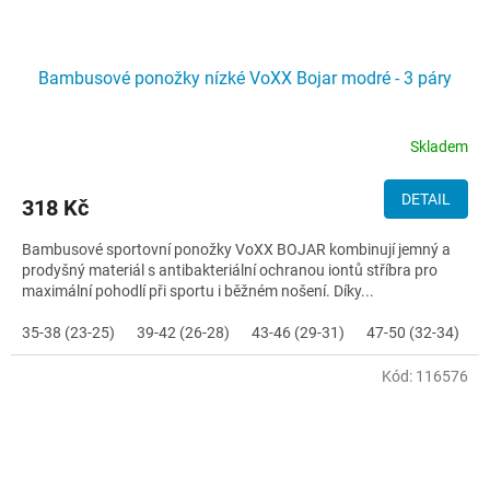
Bambusové ponožky nízké VoXX Bojar modré - 3 páry
Skladem
DETAIL
318 Kč
Bambusové sportovní ponožky VoXX BOJAR kombinují jemný a
prodyšný materiál s antibakteriální ochranou iontů stříbra pro
maximální pohodlí při sportu i běžném nošení. Díky...
35-38 (23-25)
39-42 (26-28)
43-46 (29-31)
47-50 (32-34)
Kód:
116576