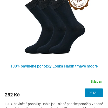
i
s
p
r
o
d
u
k
t
ů
100% bavlněné ponožky Lonka Habin tmavě modré
Skladem
DETAIL
282 Kč
100% bavlněné ponožky Habin jsou slabé pánské ponožky vhodné