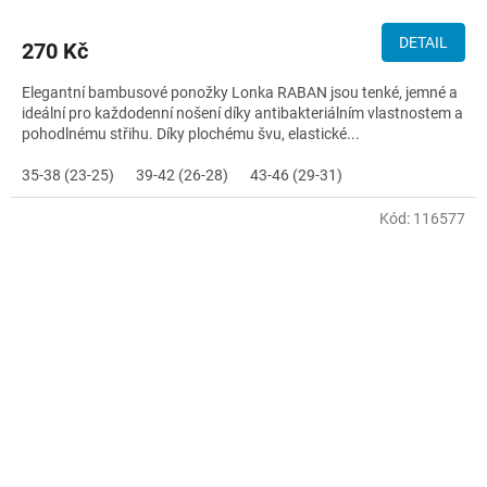
DETAIL
270 Kč
Elegantní bambusové ponožky Lonka RABAN jsou tenké, jemné a
ideální pro každodenní nošení díky antibakteriálním vlastnostem a
pohodlnému střihu. Díky plochému švu, elastické...
35-38 (23-25)
39-42 (26-28)
43-46 (29-31)
Kód:
116577