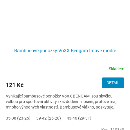
Bambusové ponožky VoXX Bengam tmavě modré
Skladem
DETAIL
121 Kč
Vynikající bambusové ponožky VoXX BENGAM jsou skvělou
volbou pro sportovní aktivity i každodenní nošení, protože mají
mnoho výhodných vlastností. Bambusové vlákno, poskytuje...
35-38 (23-25)
39-42 (26-28)
43-46 (29-31)
Kód:
110849