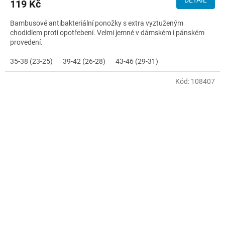
119 Kč
Bambusové antibakteriální ponožky s extra vyztuženým
chodidlem proti opotřebení. Velmi jemné v dámském i pánském
provedení.
35-38 (23-25)
39-42 (26-28)
43-46 (29-31)
Kód:
108407