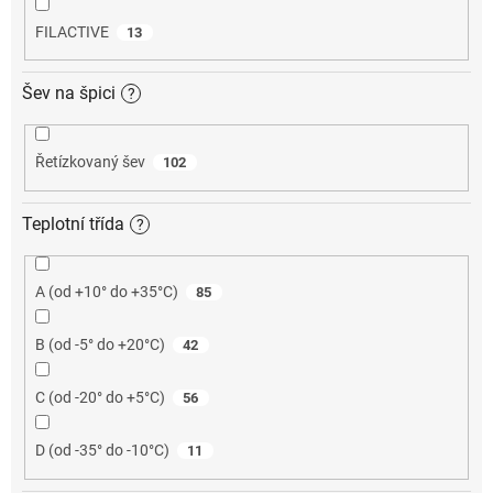
FILACTIVE
13
Šev na špici
?
Řetízkovaný šev
102
Teplotní třída
?
A (od +10° do +35°C)
85
B (od -5° do +20°C)
42
C (od -20° do +5°C)
56
D (od -35° do -10°C)
11