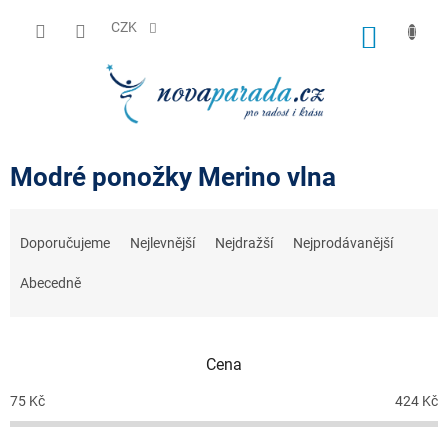
Přejít
na
CZK
NÁKUP
obsah
KOŠÍK
Modré ponožky Merino vlna
Ř
a
Doporučujeme
Nejlevnější
Nejdražší
Nejprodávanější
z
e
Abecedně
n
í
p
r
Cena
o
d
75
Kč
424
Kč
u
k
t