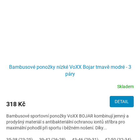
Bambusové ponožky nízké VoXX Bojar tmavě modré - 3
páry
Skladem
DETAIL
318 Kč
Bambusové sportovní ponožky VoXX BOJAR kombinují jemný a
prodyšný materiál s antibakteriální ochranou iontů stříbra pro
maximální pohodlí při sportu i běžném nošení. Díky...
35-38 (23-25)
39-42 (26-28)
43-46 (29-31)
47-50 (32-34)