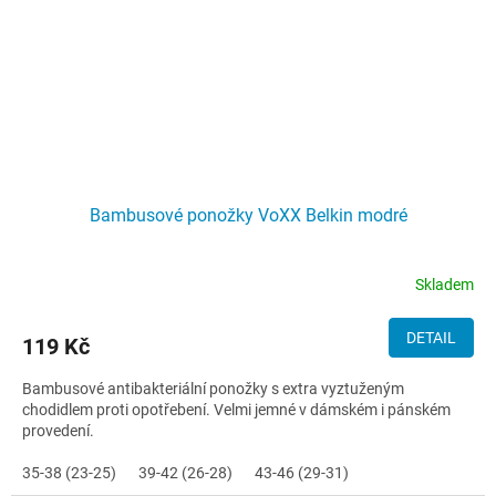
Bambusové ponožky VoXX Belkin modré
Skladem
DETAIL
119 Kč
Bambusové antibakteriální ponožky s extra vyztuženým
chodidlem proti opotřebení. Velmi jemné v dámském i pánském
provedení.
35-38 (23-25)
39-42 (26-28)
43-46 (29-31)