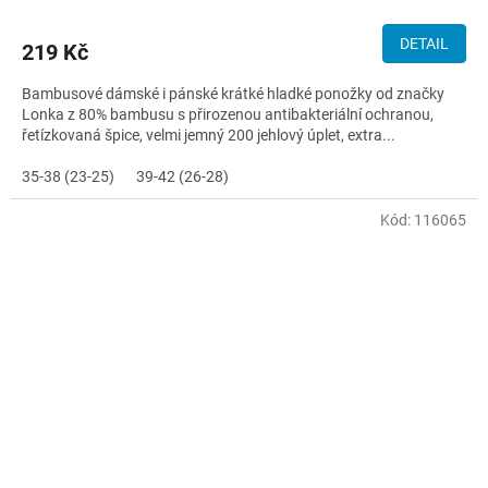
DETAIL
219 Kč
Bambusové dámské i pánské krátké hladké ponožky od značky
Lonka z 80% bambusu s přirozenou antibakteriální ochranou,
řetízkovaná špice, velmi jemný 200 jehlový úplet, extra...
35-38 (23-25)
39-42 (26-28)
Kód:
116065