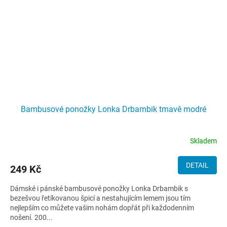
Bambusové ponožky Lonka Drbambik tmavě modré
Skladem
DETAIL
249 Kč
Dámské i pánské bambusové ponožky Lonka Drbambik s
bezešvou řetíkovanou špicí a nestahujícím lemem jsou tím
nejlepším co můžete vašim nohám dopřát při každodenním
nošení. 200...