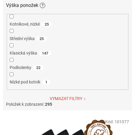
Výška ponožek
?
Kotníkové, nízké
25
Střední výška
25
Klasická výška
147
Podkolenky
22
Nízké pod kotník
1
VYMAZAT FILTRY
Položek k zobrazení:
295
V
Kód:
101077
ý
p