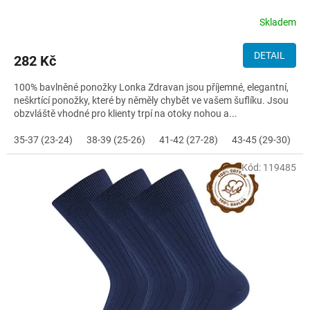
Skladem
DETAIL
282 Kč
100% bavlněné ponožky Lonka Zdravan jsou příjemné, elegantní,
neškrtící ponožky, které by něměly chybět ve vašem šuflíku. Jsou
obzvláště vhodné pro klienty trpí na otoky nohou a...
35-37 (23-24)
38-39 (25-26)
41-42 (27-28)
43-45 (29-30)
4
Kód:
119485