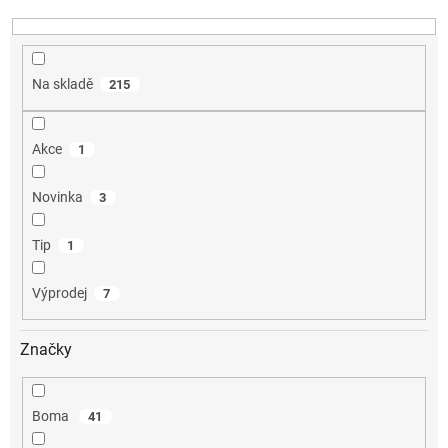
ů
Na skladě
215
Akce
1
Novinka
3
Tip
1
Výprodej
7
Značky
Boma
41