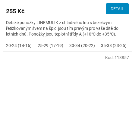
DETAIL
255 Kč
Dětské ponožky LINEMULIK z chladivého lnu s bezešvým
řetízkovaným švem na špici jsou tím pravým pro vaše dítě do
letních dnů. Ponožky jsou teplotní třídy A (+10°C do +35°C).
20-24 (14-16)
25-29 (17-19)
30-34 (20-22)
35-38 (23-25)
Kód:
118857