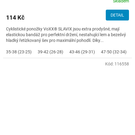
Skladem
DETAIL
114 Kč
Cyklistické ponožky VoXX® SLAVIX jsou extra prodyšné, mají
elastickou bandáž pro perfektní držení, nestahující lem a bezešvý
hladký řetízkovaný šev pro maximální pohodlí. Díky...
35-38 (23-25)
39-42 (26-28)
43-46 (29-31)
47-50 (32-34)
Kód:
116558