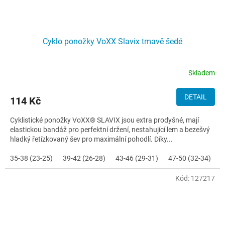
Cyklo ponožky VoXX Slavix tmavě šedé
Skladem
DETAIL
114 Kč
Cyklistické ponožky VoXX® SLAVIX jsou extra prodyšné, mají
elastickou bandáž pro perfektní držení, nestahující lem a bezešvý
hladký řetízkovaný šev pro maximální pohodlí. Díky...
35-38 (23-25)
39-42 (26-28)
43-46 (29-31)
47-50 (32-34)
Kód:
127217