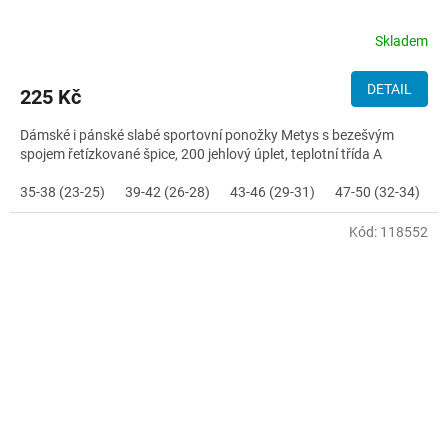
Skladem
DETAIL
225 Kč
Dámské i pánské slabé sportovní ponožky Metys s bezešvým
spojem řetízkované špice, 200 jehlový úplet, teplotní třída A
35-38 (23-25)
39-42 (26-28)
43-46 (29-31)
47-50 (32-34)
Kód:
118552