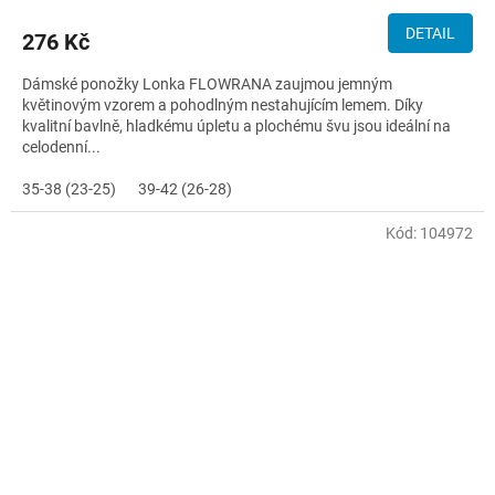
DETAIL
276 Kč
Dámské ponožky Lonka FLOWRANA zaujmou jemným
květinovým vzorem a pohodlným nestahujícím lemem. Díky
kvalitní bavlně, hladkému úpletu a plochému švu jsou ideální na
celodenní...
35-38 (23-25)
39-42 (26-28)
Kód:
104972