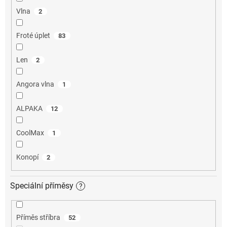
Vlna
2
Froté úplet
83
Len
2
Angora vlna
1
ALPAKA
12
CoolMax
1
Konopí
2
Speciální příměsy
?
Příměs stříbra
52