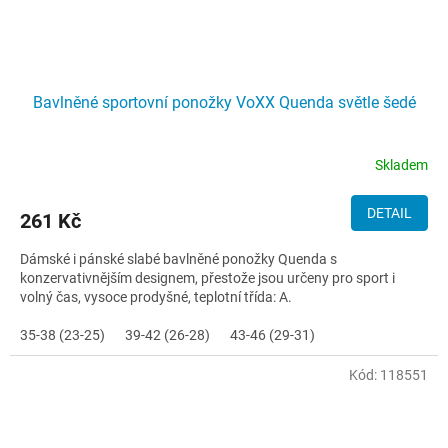
Bavlněné sportovní ponožky VoXX Quenda světle šedé
Skladem
DETAIL
261 Kč
Dámské i pánské slabé bavlněné ponožky Quenda s
konzervativnějším designem, přestože jsou určeny pro sport i
volný čas, vysoce prodyšné, teplotní třída: A.
35-38 (23-25)
39-42 (26-28)
43-46 (29-31)
Kód:
118551