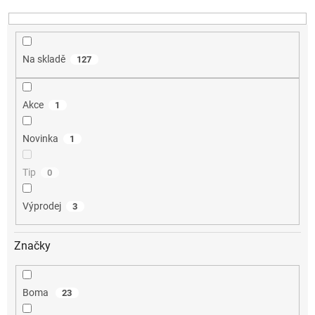
ů
Na skladě
127
Akce
1
Novinka
1
Tip
0
Výprodej
3
Značky
Boma
23