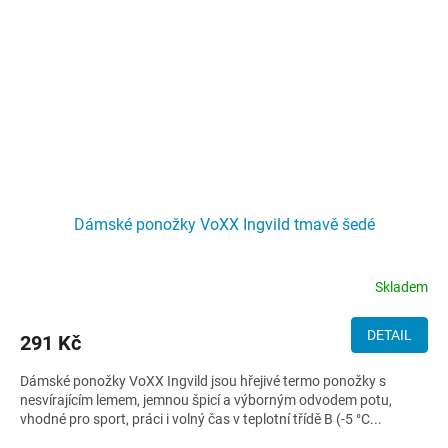
Dámské ponožky VoXX Ingvild tmavě šedé
Skladem
DETAIL
291 Kč
Dámské ponožky VoXX Ingvild jsou hřejivé termo ponožky s
nesvírajícím lemem, jemnou špicí a výborným odvodem potu,
vhodné pro sport, práci i volný čas v teplotní třídě B (-5 °C...