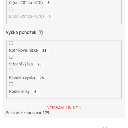
C (od -20° do +5°C)
5
D (od -35° do -10°C)
0
Výška ponožek
?
Kotníkové, nízké
21
Střední výška
25
Klasická výška
75
Podkolenky
6
VYMAZAT FILTRY
Položek k zobrazení:
179
V