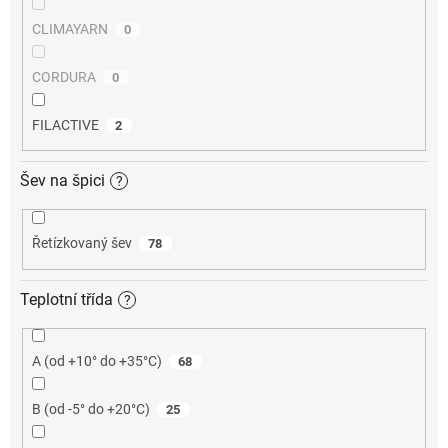
CLIMAYARN
0
CORDURA
0
FILACTIVE
2
Šev na špici
?
Řetízkovaný šev
78
Teplotní třída
?
A (od +10° do +35°C)
68
B (od -5° do +20°C)
25