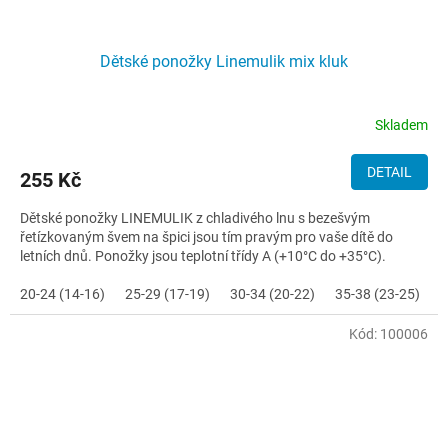
Dětské ponožky Linemulik mix kluk
Skladem
DETAIL
255 Kč
Dětské ponožky LINEMULIK z chladivého lnu s bezešvým
řetízkovaným švem na špici jsou tím pravým pro vaše dítě do
letních dnů. Ponožky jsou teplotní třídy A (+10°C do +35°C).
20-24 (14-16)
25-29 (17-19)
30-34 (20-22)
35-38 (23-25)
Kód:
100006