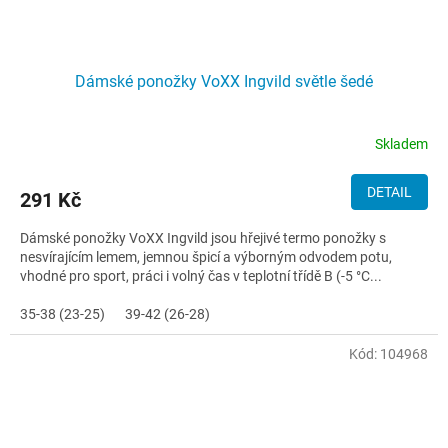
Dámské ponožky VoXX Ingvild světle šedé
Skladem
DETAIL
291 Kč
Dámské ponožky VoXX Ingvild jsou hřejivé termo ponožky s
nesvírajícím lemem, jemnou špicí a výborným odvodem potu,
vhodné pro sport, práci i volný čas v teplotní třídě B (-5 °C...
35-38 (23-25)
39-42 (26-28)
Kód:
104968