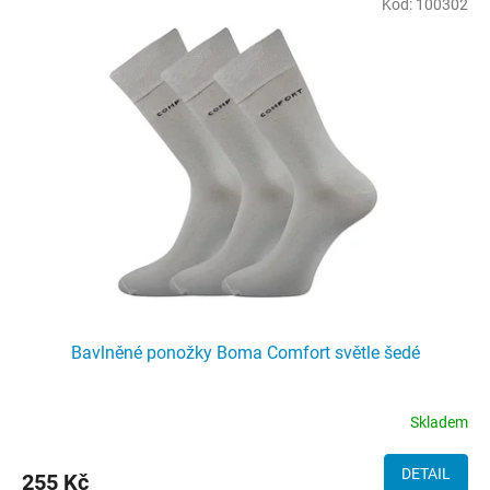
Kód:
100302
ý
p
i
s
p
r
o
d
u
k
t
ů
Bavlněné ponožky Boma Comfort světle šedé
Skladem
DETAIL
255 Kč